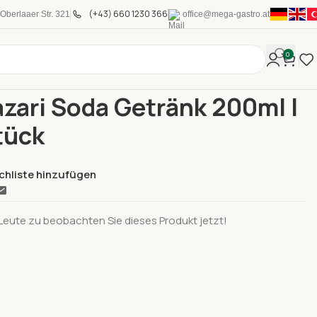
(+43) 660 1230 366
Oberlaaer Str. 321
office@mega-gastro.at
0
le Produkte
Beypazari Soda Getränk 200ml I Pro Stück
zari Soda Getränk 200ml I
tück
chliste hinzufügen
 Leute zu beobachten Sie dieses Produkt jetzt!