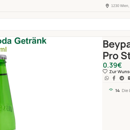
1230 Wien, 
Startseite
Al
Beypa
Pro S
0.39
€
Zur Wuns
14
Die