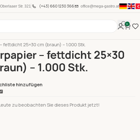
(+43) 660 1230 366
Oberlaaer Str. 321
office@mega-gastro.at
0
le Produkte
– fettdicht 25×30 cm (braun) – 1.000 Stk.
rpapier – fettdicht 25×30
raun) – 1.000 Stk.
chliste hinzufügen
Leute zu beobachten Sie dieses Produkt jetzt!