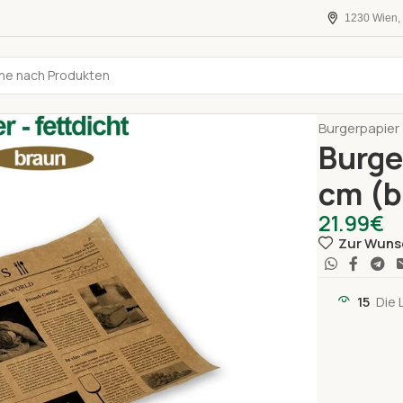
1230 Wien, 
Startseite
Al
Burgerpapier 
Burge
cm (b
21.99
€
Zur Wuns
15
Die 