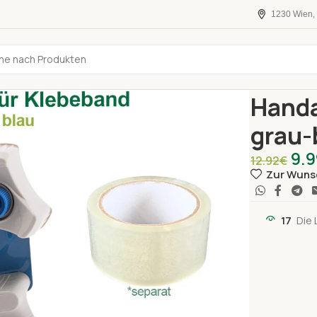
1230 Wien, 
Startseite
Al
Handa
grau-b
9.
12.92
€
Zur Wuns
17
Die 