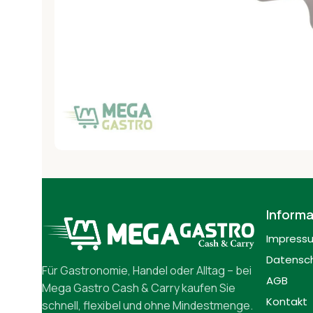
Informa
Impress
Datensch
Für Gastronomie, Handel oder Alltag – bei
AGB
Mega Gastro Cash & Carry kaufen Sie
Kontakt
schnell, flexibel und ohne Mindestmenge.