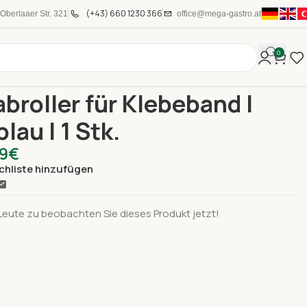
(+43) 660 1230 366
Oberlaaer Str. 321
office@mega-gastro.at
0
le Produkte
Handabroller für Klebeband | grau-blau I 1 Stk.
broller für Klebeband |
lau I 1 Stk.
99
€
chliste hinzufügen
Leute zu beobachten Sie dieses Produkt jetzt!